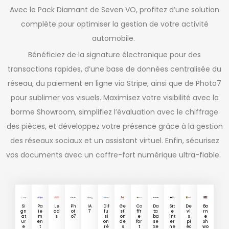
Avec le Pack Diamant de Seven VO, profitez d’une solution
complète pour optimiser la gestion de votre activité
automobile.
Bénéficiez de la signature électronique pour des
transactions rapides, d’une base de données centralisée du
réseau, du paiement en ligne via Stripe, ainsi que de Photo7
pour sublimer vos visuels. Maximisez votre visibilité avec la
borme Showroom, simplifiez l’évaluation avec le chiffrage
des pièces, et développez votre présence grâce à la gestion
des réseaux sociaux et un assistant virtuel. Enfin, sécurisez
vos documents avec un coffre-fort numérique ultra-fiable.
Si
Pa
Le
Ph
IA
Dif
Ge
Co
Da
Sit
De
Bo
gn
ie
ad
ot
7
fu
sti
ffr
ta
e
vi
rn
at
m
s
o7
si
on
e
ba
int
s
e
ur
en
on
de
for
se
er
pi
Sh
e
t
ré
s
t
Se
ne
èc
wo