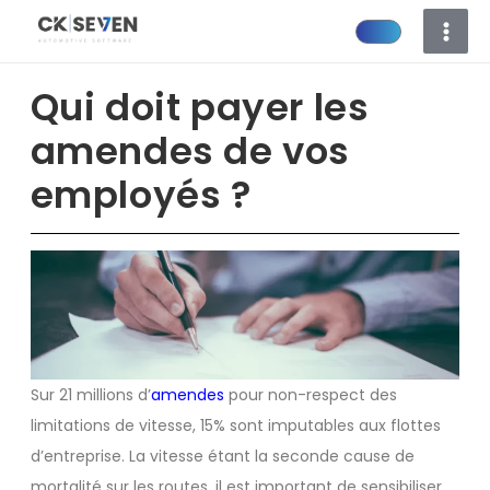
Aller
au
contenu
Qui doit payer les
amendes de vos
employés ?
Sur 21 millions d’
amendes
pour non-respect des
limitations de vitesse, 15% sont imputables aux flottes
d’entreprise. La vitesse étant la seconde cause de
mortalité sur les routes, il est important de sensibiliser