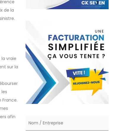
férence
x de la
inistre.
la vraie
nt sur la
débourser
 les
n France.
rmes
ers afin