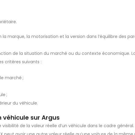
riétaire.
n la marque, la motorisation et la version dans l’équilibre des p
nction de la situation du marché ou du contexte économique. L
s critères suivants :
 le marché ;
le ;
térieur du véhicule.
n véhicule sur Argus
ibilité de la valeur réelle d’un véhicule dans le cadre général.
 X peut avoir une autre valeur réelle qu’une voiture de la mêm