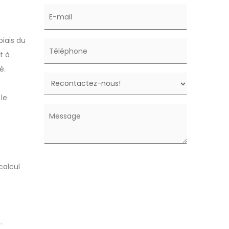
biais du
t à
é.
le
calcul
.