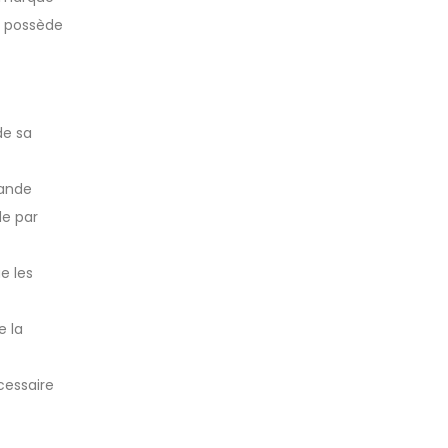
s possède
de sa
mande
de par
e les
e la
cessaire