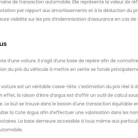
maine de transaction automobile. Elle représente la valeur de ré
cotation par rapport aux amortissements et à la déduction du pri
illeure visibilité sur les prix d’indemnisation d’assurance en cas de s
gus
d’une voiture. Il s’agit d’une base de repère afin de connaître 
tion du prix du véhicule à mettre en vente se fonde principaleme
 voiture est un véritable casse-tête. L’estimation du prix réel à 
n effet, la raison d’être d’argus est d’offrir un outil de calcul sous
le. Le but se trouve dans le besoin d’une transaction équitable e
ulter la Cote Argus afin d’effectuer une valorisation dans les no
 notaires. La base demeure accessible à tous même aux particuli
utomobile.