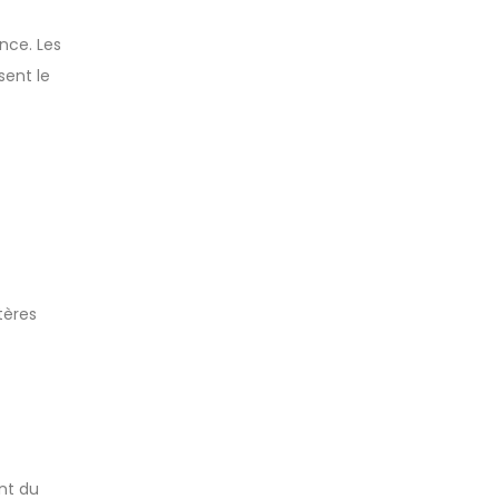
nce. Les
sent le
tères
ant du