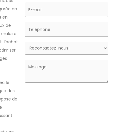
rs, des
igurée en
s en
eux de
rmulaire
, l’achat
ptimiser
ages
ec le
ique des
spose de
e
passant