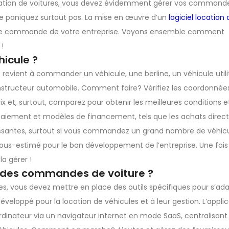
location de voitures, vous devez évidemment gérer vos command
? Ne paniquez surtout pas. La mise en œuvre d’un
logiciel location 
 de commande de votre entreprise. Voyons ensemble comment
!
icule ?
vient à commander un véhicule, une berline, un véhicule utili
structeur automobile. Comment faire? Vérifiez les coordonnée
x et, surtout, comparez pour obtenir les meilleures conditions et
 paiement et modèles de financement, tels que les achats directs
essantes, surtout si vous commandez un grand nombre de véhicu
e sous-estimé pour le bon développement de l’entreprise. Une foi
a gérer !
 des commandes de voiture ?
s, vous devez mettre en place des outils spécifiques pour s’ada
développé pour la location de véhicules et à leur gestion. L’appli
dinateur via un navigateur internet en mode SaaS, centralisant