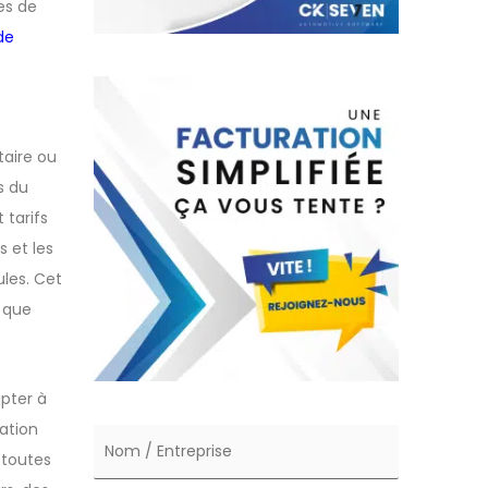
es de
de
taire ou
s du
 tarifs
 et les
les. Cet
s que
pter à
cation
 toutes