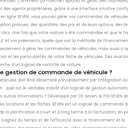
éhicules. Comment ça marche? Ajoutez et gérez des fournisseu
des agents propriétaires, grâce à une interface intuitive conf
tion en ligne SEVEN, vous pouvez gérer vos commandes de véhicule
n prévues, des quantités, des prix et de leurs options, des li
s clics. Une fois que votre voiture a été commandée et que le fo
ut et vos paiements, quelle que soit la méthode de financement
non seulement à gérer les commandes de véhicules, mais aussi à o
on et les particularités de votre flotte de véhicules. Des avant
che d’un logiciel de contrôle de voiture.
de gestion de commande de véhicule ?
hicules doit être déterminé principalement par l’intégration av
 quel est le véritable intérêt d’un logiciel de gestion automat
autres informations ? Développé par CK Seven, le PGI SEVEN di
es locations et les flottes. SEVEN est un logiciel de commande d
de la planification à court et à long terme à la facturation, en 
nt.Gagnez du temps et de l’efficacité avec le financement et la