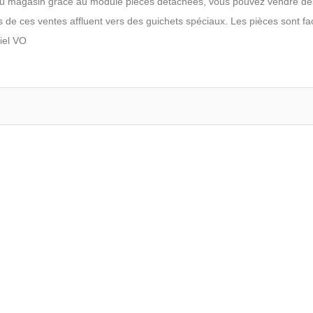
es au magasin grâce au module pièces détachées, vous pouvez vendre de
s de ces ventes affluent vers des guichets spéciaux. Les pièces sont fa
iel VO