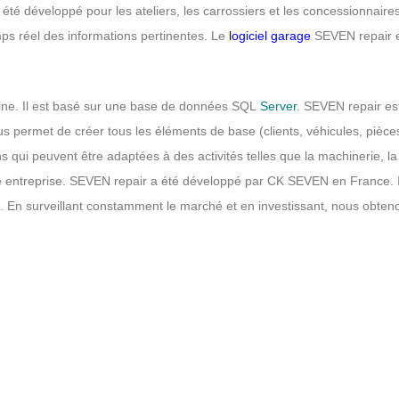
té développé pour les ateliers, les carrossiers et les concessionnaires 
mps réel des informations pertinentes. Le
l
ogiciel garage
SEVEN repair 
ine. Il est basé sur une base de données SQL
Server
. SEVEN repair est
rmet de créer tous les éléments de base (clients, véhicules, pièces, t
 qui peuvent être adaptées à des activités telles que la machinerie, la
otre entreprise. SEVEN repair a été développé par CK SEVEN en France.
es. En surveillant constamment le marché et en investissant, nous obten