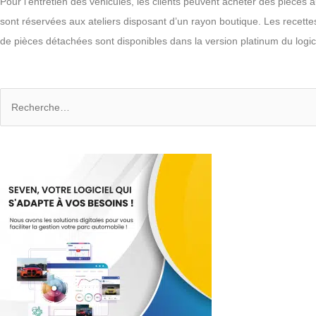
Pour l’entretien des véhicules, les clients peuvent acheter des pièc
sont réservées aux ateliers disposant d’un rayon boutique. Les recette
de pièces détachées sont disponibles dans la version platinum du logic
Rechercher :