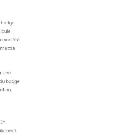
e badge
hicule
la société
smettre
ur une
e du badge
ation.
. En
galement