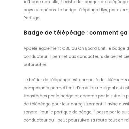
À l’heure actuelle, il existe des badges de télépéage 
pays européens. Le badge télépéage Ulys, par exemp
Portugal.
Badge de télépéage : comment ça
Appelé également OBU ou On Board Unit, le badge de t
conducteur. Il permet aux conducteurs de bénéficie
autoroutier.
Le boîtier de télépéage est composé des éléments é
composants permettent d’émettre un signal qui est a
transférées par le badge et accorde par la suite le
de télépéage pour leur enregistrement. Il avise aussi 
sonore. Pour le portique de péage, il passe par la suit
conducteur qu’il peut poursuivre sa route tout en rel