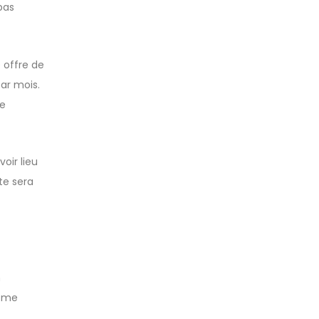
pas
 offre de
ar mois.
le
oir lieu
te sera
n
même