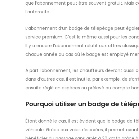
que l’abonnement peut être souvent gratuit. Mais c
l’autoroute.
L’abonnement d’un badge de télépéage peut égalemen
service premium. C’est le même aussi pour les cond
Il y a encore l’abonnement relatif aux offres classi
chaque année au cas où le badge est employé me
À part l’abonnement, les chauffeurs devront aussi c
dans d’autres cas. Il est inutile, par exemple, de s’
ensuite réglé en espèces ou prélevé au compte ban
Pourquoi utiliser un badge de télé
Étant donné le cas, il est évident que le badge d
véhicule. Grâce aux voies réservées, il permet avan
bénéficier du passage sans arrêt à 30 km/h grâce à 