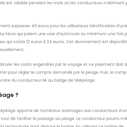
ela est valable pendant les mois où les conducteurs n’abîment 
t surpasser 40 euros pour les utilisateurs bénéficiaires d’une
ucteurs qui paient une voie d’autoroute au minimum une fois p
ques qui coûte 12 euros à 24 euros. Cet abonnement est disponib
nsuellement.
alculer les coûts engendrés par le voyage et ce paiement doit av
arrêter pour régler le compte demandé par le péage. Puis, le comp
caire du conducteur lié au badge de télépéage.
péage ?
e télépéage apporte de nombreux avantages aux conducteurs d’u
t tout de faciliter le passage au péage. Le conducteur pourra 
la technologie dont dispose le badge. En utilisant ce badge de