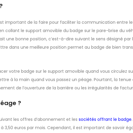
?
est important de la faire pour faciliter la communication entre l
ut en collant le support amovible du badge sur le pare-brise du vé
 ait une bonne position, c’est-à-dire suivant le sens désigné par 
ettre dans une meilleure position permet au badge de bien tran
 placer votre badge sur le support amovible quand vous circulez s
mettre à la main quand vous passez un péage. Pourtant, la tenu
t de l’ouverture de la barrière ou les irrégularités de factur
péage ?
uivant les offres d’abonnement et les
sociétés offrant le badge
 à 3,50 euros par mois. Cependant, il est important de savoir é