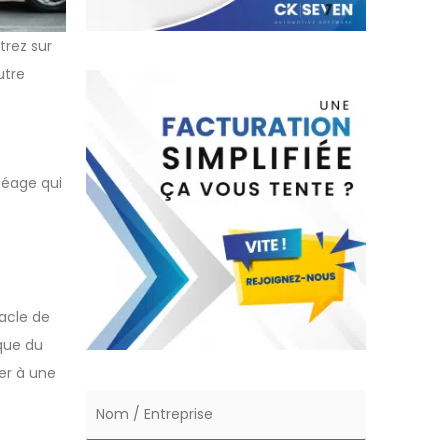
trez sur
utre
péage qui
tacle de
ique du
er à une