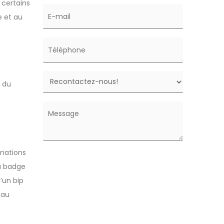
 certains
e et au
e du
rmations
au badge
’un bip
 au